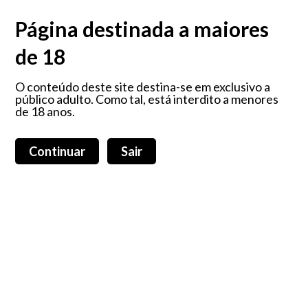
O prazer é algo que nos faz sorrir, que nos faz feliz... porque é que não
devemos ter todos os dias?!
Página destinada a maiores
de 18
Maleta My Secret
O conteúdo deste site destina-se em exclusivo a
público adulto. Como tal, está interdito a menores
de 18 anos.
Carrinho de compras (0)
Login
Total:
0,00 €
Continuar
Sair
Home
Produtos
Sobre nós
Blog
Todos os produtos
Promoções
Todas as categorias