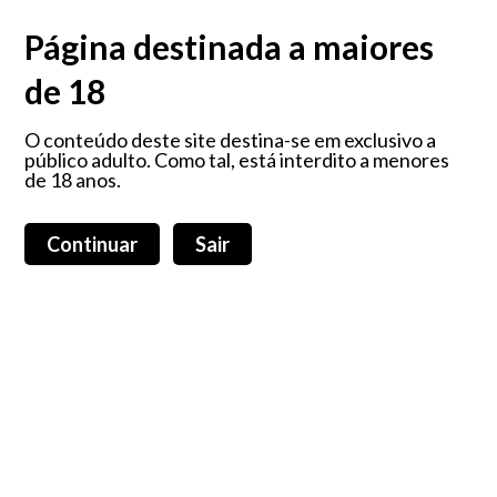
O prazer é algo que nos faz sorrir, que nos faz feliz... porque é que não
devemos ter todos os dias?!
Página destinada a maiores
de 18
Maleta My Secret
O conteúdo deste site destina-se em exclusivo a
público adulto. Como tal, está interdito a menores
de 18 anos.
Carrinho de compras (0)
Login
Total:
0,00 €
Continuar
Sair
Home
Produtos
Sobre nós
Blog
Todos os produtos
Promoções
Todas as categorias