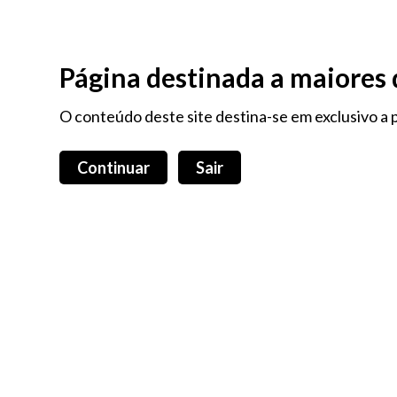
O praze
Maleta My Sec
Página destinada a maiores 
O conteúdo deste site destina-se em exclusivo a p
Home
Sobre nós
Continuar
Sair
Produtos
Todos os produtos
Todas as categorias
Todas as marcas
Acessórios