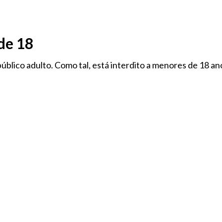
r é algo que nos faz sorrir, que nos faz feliz... porque é que não devemos ter todos o
ret
de 18
úblico adulto. Como tal, está interdito a menores de 18 an
Blog
Promoções
Novidades
Contactos
Home
›
Saúde Intima
›
Preservativos
›
Sem Látex
Sem Látex