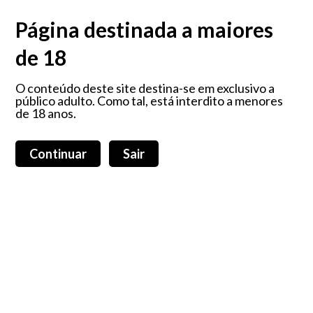
O prazer é algo que nos faz sorrir, que nos faz feliz... porque é que não
devemos ter todos os dias?!
Página destinada a maiores
de 18
Maleta My Secret
O conteúdo deste site destina-se em exclusivo a
público adulto. Como tal, está interdito a menores
de 18 anos.
Carrinho de compras (0)
Login
Total:
0,00 €
Continuar
Sair
Home
Produtos
Sobre nós
Blog
Todos os produtos
Promoções
Todas as categorias