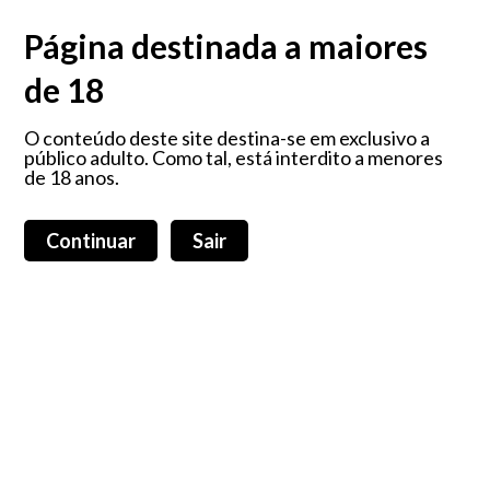
O prazer é algo que nos faz sorrir, que nos faz feliz... porque é que não
devemos ter todos os dias?!
Página destinada a maiores
de 18
Maleta My Secret
O conteúdo deste site destina-se em exclusivo a
público adulto. Como tal, está interdito a menores
de 18 anos.
Carrinho de compras (0)
Login
Total:
0,00 €
Continuar
Sair
Home
Produtos
Sobre nós
Blog
Todos os produtos
Promoções
Todas as categorias